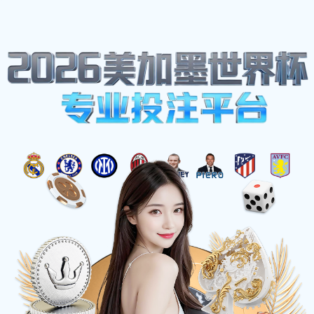
我们的邮箱地址:
wxtzmodw@gmail.com
致电我们:
15378258504