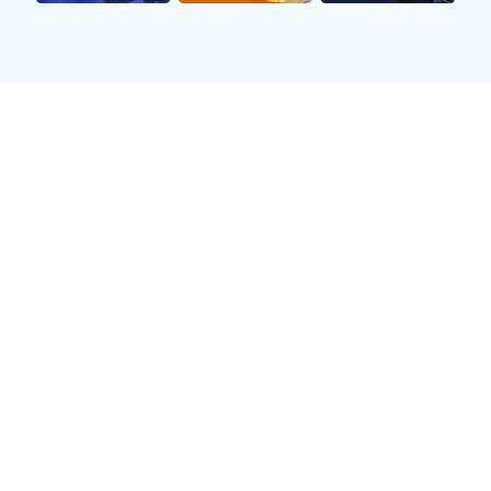
趣。在周围环境并不支持女子踢球时，她却始终保持
着对这项运动的热爱。父母虽然起初持反对态度，但
随着她不断展现出的天赋与执着，逐渐成为了她最坚
实的后盾。这种坚定信念为她日后的成就奠定了基
础。
在学校里，朱培燕常常被男生们嘲笑，但她从未因此
放弃自己的理想。相反，这种质疑更加激发了她奋发
向上的决心。每一次训练都是一次自我挑战，而每一
场比赛则是展示自我的舞台。在这个过程中，她不仅
锤炼了身体素质，也培养了坚韧不拔的意志力。