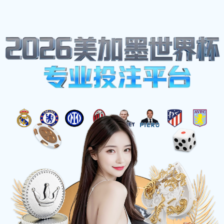
我们的邮箱地址:
wxtzmodw@gmail.com
致电我们:
15378258504