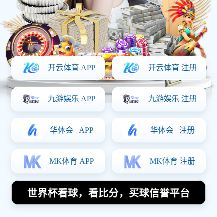
体育热点
Home
足球明星朱培燕的传奇之路与不屈精神展现了女性力量的无
限可能