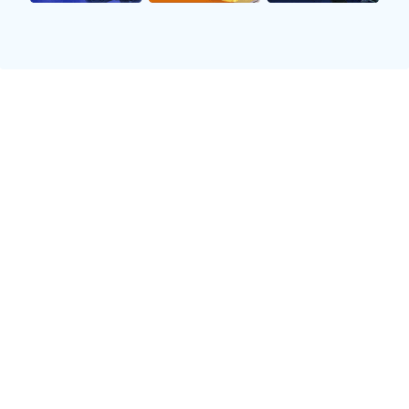
援，还注重本土年轻球员的发展。这样的人才战略使
得球队在技术、体能和战术执行等各方面都有了显著
提高。
其次，教练组的专业性也是关键因素之一。新的教练
团队注重科学训练，通过分析视频资料、制定详细战
术计划，使得每位球员都能发挥自己的最佳水平。此
外，教练们还积极与球员沟通，提高了团队凝聚力，
为球队注入了更多活力。