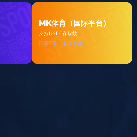
导航
了解BB贝博
体育热点
体育明星
企业服务
互动BB贝博ballbet