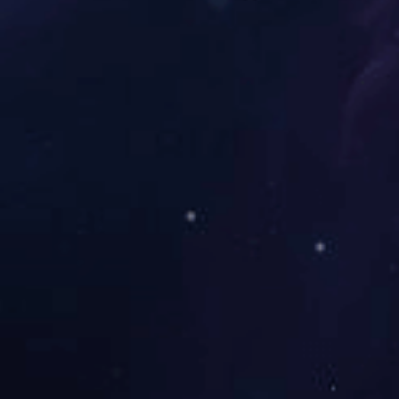
Comment
*
Post Comment