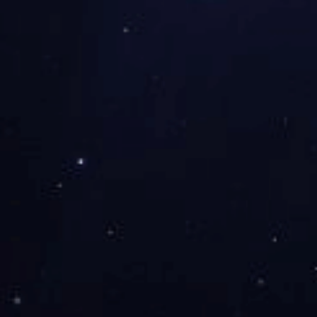
导航
bellbet贝博.(艾佛森)官方网站✅🏆
了解BB
『mogongchang.com』🏆✅是世界
体育热
顶级真人游戏让生活更精彩!为国内游
体育明
戏玩家打造的全球最顶级乐趣游戏
APP,提供下载、入口、首页、平台、
企业服
登陆、官网、二十四小时专属客服在
互动BB贝
线服务!全球最安全,最信誉,最公平的平
台运营商!