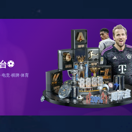
我们的邮箱地址:
致电我们:
wxtzmodw@gmail.com
15378258504
明星
企业服务
互动BB贝博ballbet
体育热点
Home
毕尔巴竞技与巴萨精彩对决直播全程回顾与分析