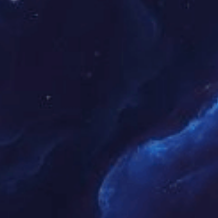
救，在面对对方猛烈攻势时，他们如同最后一道防
疑是本场比赛的重要转折点，也是竞技体育魅力所
仁慕尼黑，都展现出了极高水平和拼搏精神。而这些
们心中，让人久久难以忘怀。
动进攻策略，通过高压逼抢迫使对手失误，而拜仁则
种截然不同却又相互克制的风格，使得整场比赛充满
的数据，但最终结果却因细节差异而有所不同。
许多值得总结与反思之处。多特蒙德需要进一步提升
对快速反击能力。在未来相遇时，两队都应该做好充
传统强队之间技艺水平的比拼，更是精神意志上的较