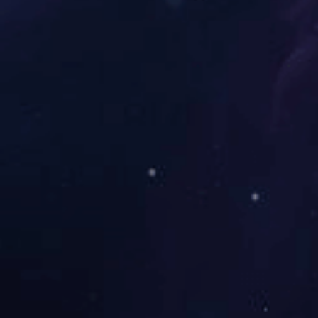
Comment
*
Post Comment