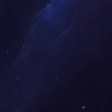
足球运动所凝聚的人文情怀和团队力量，使得这一事
表着一种文化、一种精神。在这个过程中，不论是欢
不可磨灭的一部分。通过这篇文章，我们重温了那些
了双方战术背后的意义及其未来发展方向。
出的努力与激情，都将继续激励着下一代年轻小将追
未来能看到更多如此精彩绝伦的赛事，再度唤醒那份
s
*
Website
*