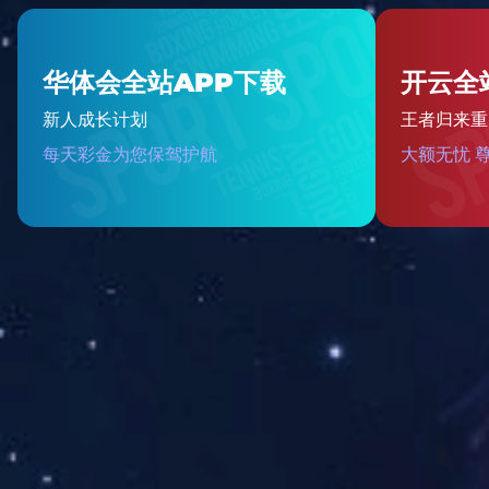
德甲巅峰对决多特蒙德迎战拜
2025-06-17 05:47:49
389
在德甲联赛的赛场上，多特蒙德与拜仁慕尼
支球队荣耀与历史的较量。本文将全面回顾
以及战术对抗等方面，为读者呈现一幅生动
受到比赛中瞬息万变的局势，以及每个进球
双方技战术水平，也彰显了德甲联赛的魅力
1、比赛前夕氛围浓厚
在比赛开始之前，整个多特蒙德市弥漫着紧
外，身穿各自球队球衣的人群交错着，歌声
样的环境下，球队也感受到了巨大的支持与
媒体方面也对此次巅峰对决给予了高度关注