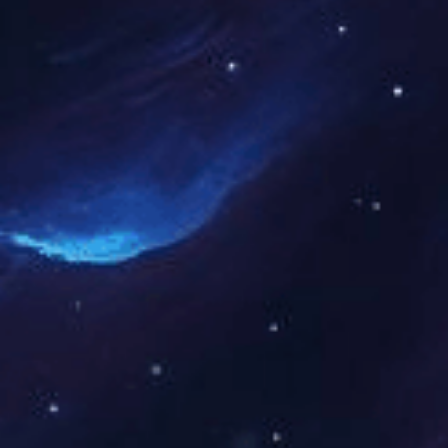
量。从每一个角落到每一次呐喊，都展示出
件成为所有足球爱好者难以忘怀的话题。
总结：
这場“德甲巅峰对决”不仅是一桩赛事，它代
笑还是泪水，都成为了每个参与者心灵深处
令人振奋且紧张刺激瞬间，同时也深入探讨
最后，无论成绩如何，这些顶级球队所展现
逐他们心中的足球梦想。因此我们期待，在
纯粹而炽热的足球情怀！
发表评论
Name
*
E-mail Addres