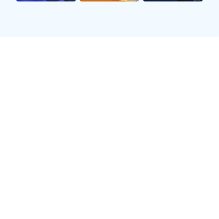
破能力和球场视野使他成为掘金队防守的噩梦，他的
一次次突破不仅撕裂了对手的防线，也为队友创造了
更多的得分机会。
灰熊队的其他年轻球员也在比赛中表现抢眼。贝恩和
贾伦·杰克逊这两位年轻球员在进攻端展现出了不俗的
火力，尤其是贝恩在三分线外的精准投射，让掘金队
的防守陷入了困境。灰熊队全场比赛三分球命中率极