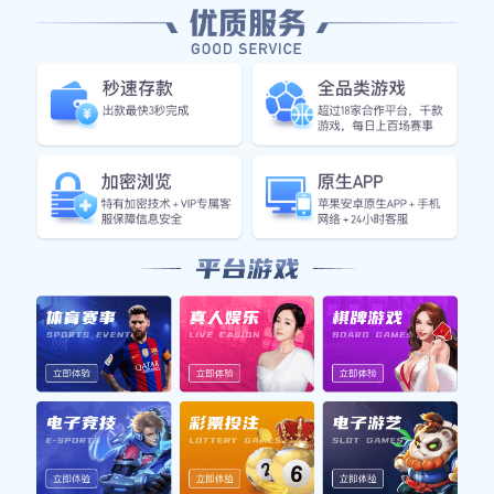
队展现不俗实力
2025-05-21 21:53:11
388
孟菲斯灰熊队再次展现了他们强大的实力，在一场备
受关注的NBA常规赛中，他们以出色的表现击败了丹
佛掘金队。这场比赛不仅让灰熊队迎来了连胜，同时
也向全联盟展示了他们年轻核心的潜力和团队合作的
力量。
比赛一开始，灰熊队就表现出强烈的进攻欲望和紧密
的防守。尽管掘金队在常规赛中一直表现稳定，但这
一次，他们显然遇到了一个劲敌。灰熊队的防守战术
卓有成效，频繁的逼抢和快速的防守转换让掘金队的
进攻难以奏效。
在进攻端，灰熊队依靠快速的传导球和默契的团队配
合，频繁打出精妙的进攻战术。球队核心莫兰特的出
色发挥成为了比赛的关键，他不仅在关键时刻频频得
分，还有效地串联起了整支球队的进攻。莫兰特的突