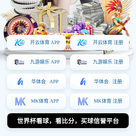
体育明星
Home
留大胡子的足球明星如何改变了比赛风格与球迷文化的面貌