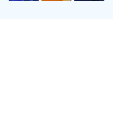
密的大胡子成为众多年轻人的偶像。这种独特的形象
使得他们在比赛中显得更加引人注目，增加了观众对
他们的关注度。
此外，大胡子球员通常具有强烈的进攻意识和侵略性
的比赛风格。他们在场上的表现常常给球队带来活
力，使得球队整体战术变得更加灵活多变。这种变化
不仅提升了比赛的观赏性，也激励了更多年轻球员模
仿他们，形成了一种新兴的赛事风尚。