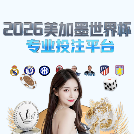
我们的邮箱地址:
wxtzmodw@gmail.com
致电我们:
15378258504