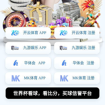
体育明星
Home
激情对决北京首钢迎战紫金勇士期待精彩瞬间与巅峰对抗