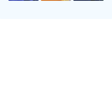
有着一批优秀的年轻球员，正逐渐成为新一代篮球明
星。
相比之下，紫金勇士虽然相对年轻，但他们在近年来
的快速崛起同样令人瞩目。经过几年的发展，这支球
队逐渐形成了自己的风格，并吸引了不少优秀球员加
盟。他们在攻击端表现出色，以快速流畅的进攻体系
著称，是当今联赛中的黑马之一。