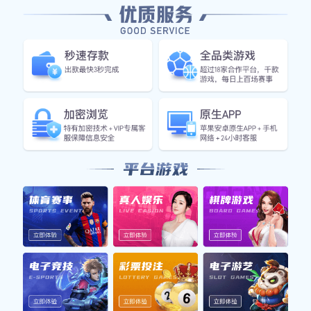
激情对决北京首钢迎战紫金勇士期
待精彩瞬间与巅峰对抗
2025-09-14 15:20:22
296
在中国篮球的舞台上，北京首钢队与紫金勇士之间的
对决无疑是备受瞩目的焦点。两支球队都具备着极强
的实力和丰富的比赛经验，球员们在场上的拼搏精神
更是让人热血沸腾。本篇文章将从四个方面详细解析
这场激情对决，包括球队背景、球员表现、战术分析
以及球迷文化。通过这些角度，我们期待在即将到来
的比赛中见证精彩瞬间与巅峰对抗，感受到篮球比赛
带来的无限魅力。
1、球队背景与历史
北京首钢作为CBA联赛中的传统强队，自成立以来就
以其卓越的表现和高水平的竞技状态赢得了众多荣
誉。在过去的赛季中，他们多次进入总决赛，并获得
过多次冠军。这支球队不仅有着深厚的历史积淀，还